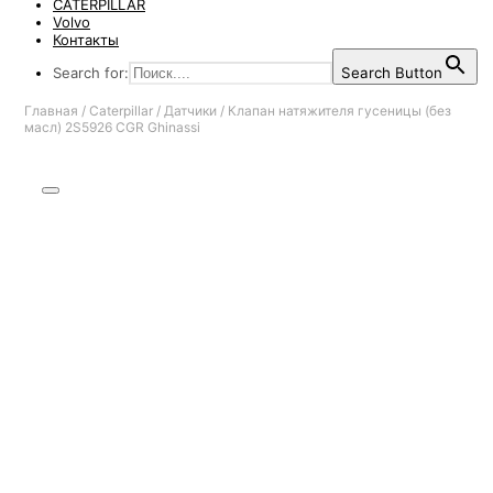
CATERPILLAR
Volvo
Контакты
Search for:
Search Button
Главная
/
Caterpillar
/
Датчики
/
Клапан натяжителя гусеницы (без
масл) 2S5926 CGR Ghinassi