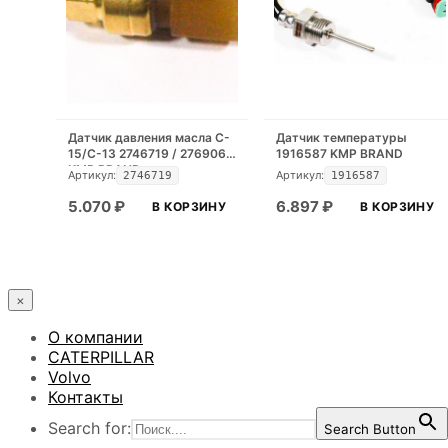
Датчик давления масла C-
Датчик температуры
15/C-13 2746719 / 2769067
1916587 KMP BRAND
KMP BRAND
Артикул:
Артикул:
2746719
1916587
5.070
₽
6.897
₽
В КОРЗИНУ
В КОРЗИНУ
×
О компании
CATERPILLAR
Volvo
Контакты
Search for:
Search Button