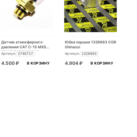
Датчик атмосферного
Юбка поршня 1326663 CGR
давления CAT C-15 MXS
Ghinassi
2746717 KMP BRAND
Артикул:
Артикул:
2746717
1326663
4.500
₽
4.904
₽
В КОРЗИНУ
В КОРЗИНУ