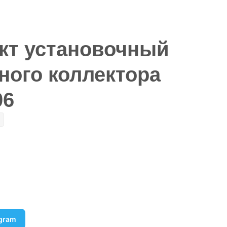
кт установочный
ного коллектора
06
egram