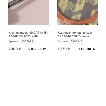
Клапан впускной CAT C-15,
Комплект колец гильзы
3406E 1537023 KMP
3863048 CGR Ghinassi
BRAND
Артикул:
Артикул:
1537023
3863048
2.100
₽
1.279
₽
В КОРЗИНУ
УТОЧНИТЬ