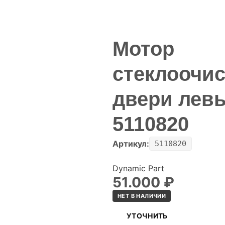
Мотор
стеклоочи
двери лев
5110820
Артикул:
5110820
Dynamic Part
51.000
₽
НЕТ В НАЛИЧИИ
УТОЧНИТЬ