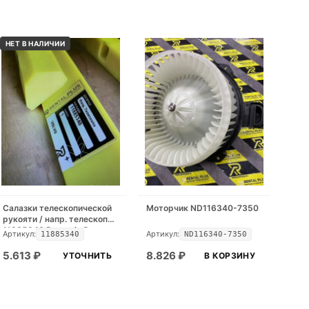
НЕТ В НАЛИЧИИ
Салазки телескопической
Моторчик ND116340-7350
рукояти / напр. телескопа
11885340 Dynamic Part
Артикул:
Артикул:
11885340
ND116340-7350
5.613
₽
8.826
₽
УТОЧНИТЬ
В КОРЗИНУ