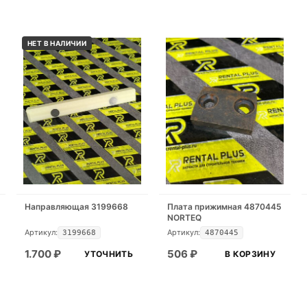
НЕТ В НАЛИЧИИ
Направляющая 3199668
Плата прижимная 4870445
NORTEQ
Артикул:
Артикул:
3199668
4870445
1.700
₽
506
₽
УТОЧНИТЬ
В КОРЗИНУ