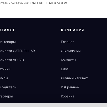
ительной техники CATERPILLAR и VOLVO
АТАЛОГ
КОМПАНИЯ
се товары
Главная
апчасти CATERPILLAR
О компании
апчасти VOLVO
Контакты
атчики
Блог
омпы
Личный кабинет
хладители
Избранное
тартеры
Корзина