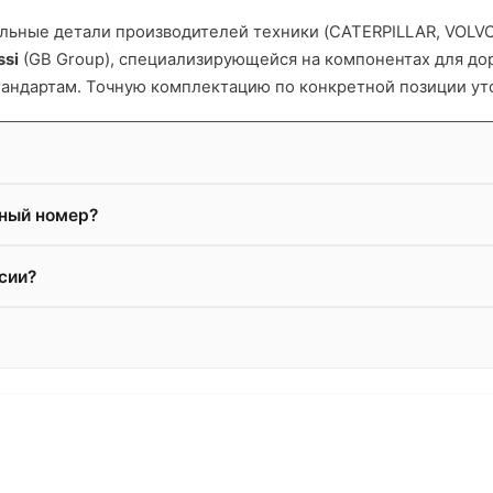
ьные детали производителей техники (CATERPILLAR, VOLVO и
ssi
(GB Group), специализирующейся на компонентах для д
тандартам. Точную комплектацию по конкретной позиции ут
жный номер?
сии?