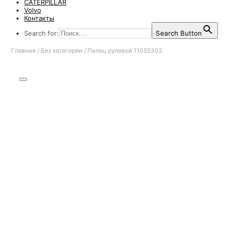
CATERPILLAR
Volvo
Контакты
Search for:
Search Button
Главная
/
Без категории
/
Палец рулевой 11055302