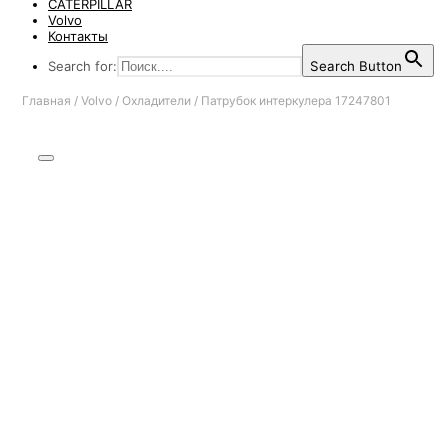
CATERPILLAR
Volvo
Контакты
Search for:
Search Button
Главная
/
Volvo
/
Охладители
/
Патрубок интеркулера 17247801