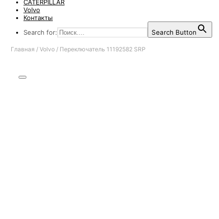
CATERPILLAR
Volvo
Контакты
Search for:
Search Button
Главная
/
Volvo
/
Переключатель 11192582 SRP