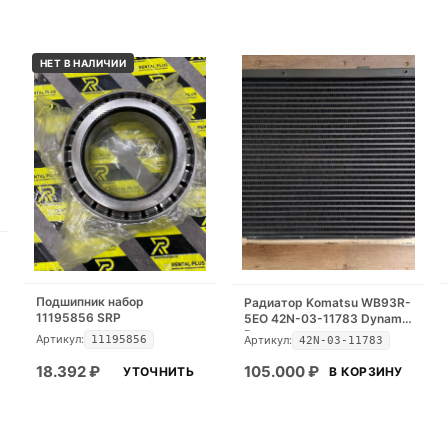
НЕТ В НАЛИЧИИ
Подшипник набор
Радиатор Komatsu WB93R-
11195856 SRP
5EO 42N-03-11783 Dynamic
Part
Артикул:
Артикул:
11195856
42N-03-11783
18.392
₽
105.000
₽
УТОЧНИТЬ
В КОРЗИНУ