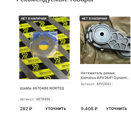
НЕТ В НАЛИЧИИ
НЕТ В НАЛИЧИИ
Натяжитель ремня
Komatsu APV2641 Dynamic
Part
Артикул:
APV2641
Шайба 4870486 NORTEQ
Артикул:
4870486
282
₽
9.408
₽
УТОЧНИТЬ
УТОЧНИТЬ