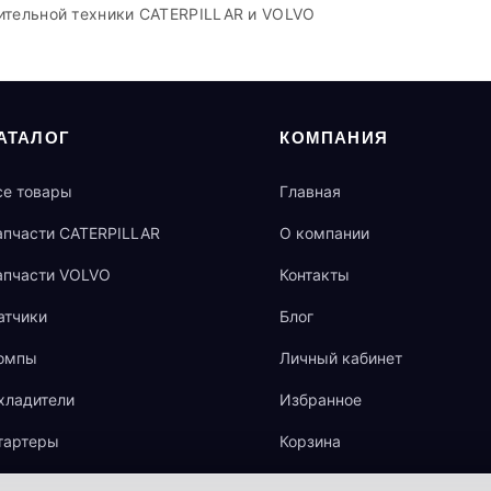
ительной техники CATERPILLAR и VOLVO
АТАЛОГ
КОМПАНИЯ
се товары
Главная
апчасти CATERPILLAR
О компании
апчасти VOLVO
Контакты
атчики
Блог
омпы
Личный кабинет
хладители
Избранное
тартеры
Корзина