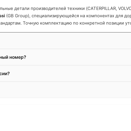
ьные детали производителей техники (CATERPILLAR, VOLVO и
ssi
(GB Group), специализирующейся на компонентах для д
тандартам. Точную комплектацию по конкретной позиции ут
жный номер?
сии?