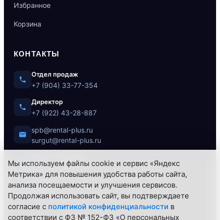
Избранное
Корзина
КОНТАКТЫ
Отдел продаж
+7 (904) 33-77-354
Директор
+7 (922) 43-28-887
spb@rental-plus.ru
surgut@rental-plus.ru
Санкт-Петербург
Мы используем файлы cookie и сервис «Яндекс
ул. Литовская, 10
Метрика» для повышения удобства работы сайта,
Сургут
анализа посещаемости и улучшения сервисов.
Нефтеюганское ш., 62/1
Продолжая использовать сайт, вы подтверждаете
согласие с
политикой конфиденциальности
в
соответствии с ФЗ № 152-ФЗ «О персональных