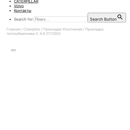
CATERPILLAR
Volvo
Контакты
Search for:
Search Button
Главная
/
Caterpillar
/
Прокладки Уплотнения
/
Прокладка
теплообменника C-6.6 2772500