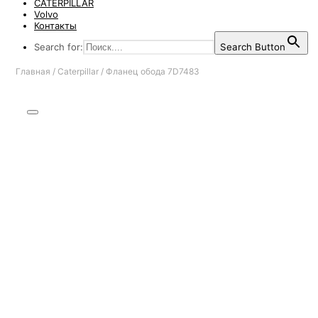
CATERPILLAR
Volvo
Контакты
Search for:
Search Button
Главная
/
Caterpillar
/
Фланец обода 7D7483