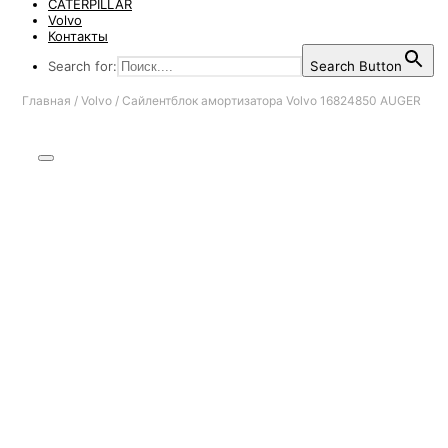
CATERPILLAR
Volvo
Контакты
Search for:
Search Button
Главная
/
Volvo
/
Сайлентблок амортизатора Volvo 16824850 AUGER