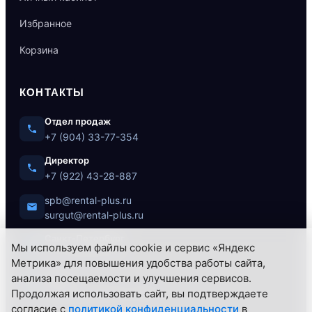
Избранное
Корзина
КОНТАКТЫ
Отдел продаж
+7 (904) 33-77-354
Директор
+7 (922) 43-28-887
spb@rental-plus.ru
surgut@rental-plus.ru
Санкт-Петербург
Мы используем файлы cookie и сервис «Яндекс
ул. Литовская, 10
Метрика» для повышения удобства работы сайта,
анализа посещаемости и улучшения сервисов.
Сургут
Продолжая использовать сайт, вы подтверждаете
Нефтеюганское ш., 62/1
согласие с
политикой конфиденциальности
в