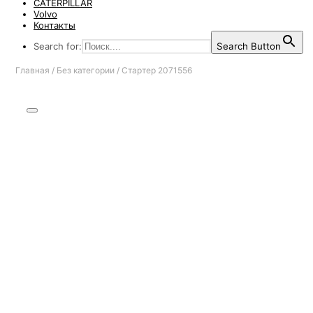
CATERPILLAR
Volvo
Контакты
Search for:
Search Button
Главная
/
Без категории
/
Стартер 2071556