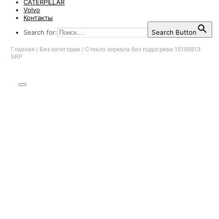
CATERPILLAR
Volvo
Контакты
Search for:
Search Button
Главная
/
Без категории
/
Стекло зеркала без подогрева 15195813
SRP