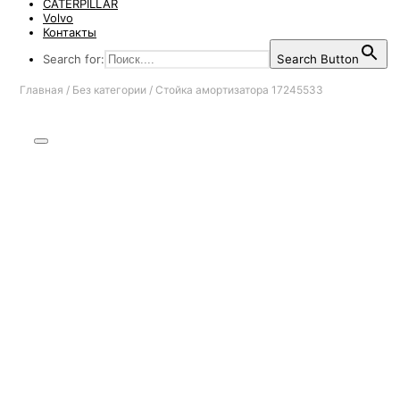
CATERPILLAR
Volvo
Контакты
Search for:
Search Button
Главная
/
Без категории
/
Стойка амортизатора 17245533