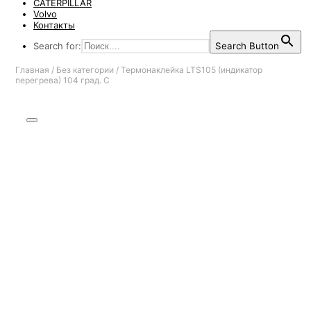
CATERPILLAR
Volvo
Контакты
Search for:
Search Button
Главная
/
Без категории
/
Термонаклейка LTS105 (индикатор
перегрева) 104 град. С