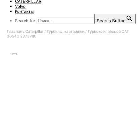
CATERPILLAR
Volvo
Контакты
Search for:
Search Button
Главная
/
Caterpillar
/
Турбины, картриджи
/
Турбокомпрессор CAT
3054C 2373786