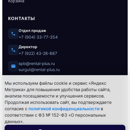
Корзина
КОНТАКТЫ
Отдел продаж
+7 (904) 33-77-354
Директор
+7 (922) 43-28-887
spb@rental-plus.ru
surgut@rental-plus.ru
Санкт-Петербург
Мы используем файлы cookie и сервис «Яндекс
ул. Литовская, 10
Метрика» для повышения удобства работы сайта,
анализа посещаемости и улучшения сервисов.
Сургут
Продолжая использовать сайт, вы подтверждаете
Нефтеюганское ш., 62/1
согласие с
политикой конфиденциальности
в
соответствии с ФЗ № 152-ФЗ «О персональных
данных».
© 2026 РЕНТАЛ+ — Все права защищены.