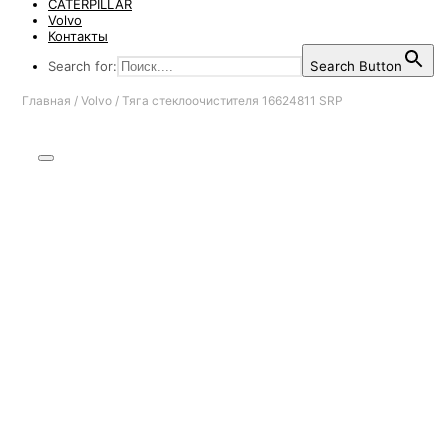
CATERPILLAR
Volvo
Контакты
Search for:
Search Button
Главная
/
Volvo
/
Тяга стеклоочистителя 16624811 SRP