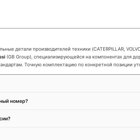
ьные детали производителей техники (CATERPILLAR, VOLVO и
ssi
(GB Group), специализирующейся на компонентах для д
тандартам. Точную комплектацию по конкретной позиции ут
жный номер?
сии?