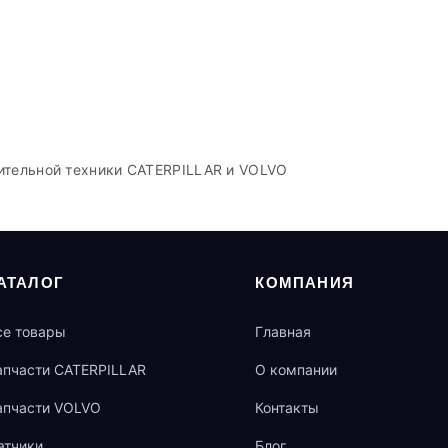
ительной техники CATERPILLAR и VOLVO
АТАЛОГ
КОМПАНИЯ
се товары
Главная
апчасти CATERPILLAR
О компании
апчасти VOLVO
Контакты
атчики
Блог