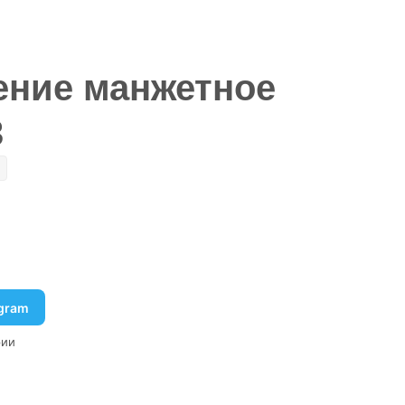
ение манжетное
3
egram
рии