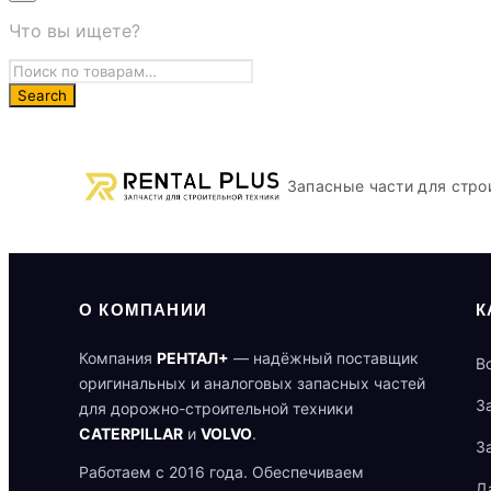
Что вы ищете?
Запасные части для стро
О КОМПАНИИ
К
Компания
РЕНТАЛ+
— надёжный поставщик
В
оригинальных и аналоговых запасных частей
З
для дорожно-строительной техники
CATERPILLAR
и
VOLVO
.
З
Работаем с 2016 года. Обеспечиваем
Д