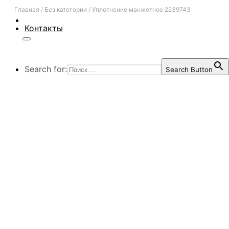
Главная
/
Без категории
/
Уплотнение манжетное 2239743
Контакты
Search for:
Search Button