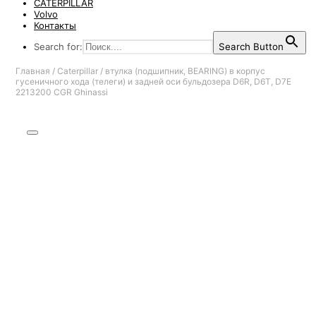
CATERPILLAR
Volvo
Контакты
Search for:
Search Button
Главная
/
Caterpillar
/
втулка (подшипник, BEARING) в корпус
гусеничного хода (телеги) и задней оси бульдозера D6R, D6T, D7E
2213200 CGR Ghinassi