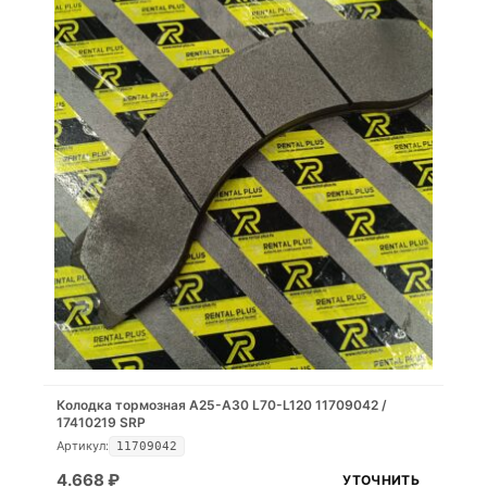
Колодка тормозная A25-A30 L70-L120 11709042 /
17410219 SRP
Артикул:
11709042
4.668
₽
УТОЧНИТЬ