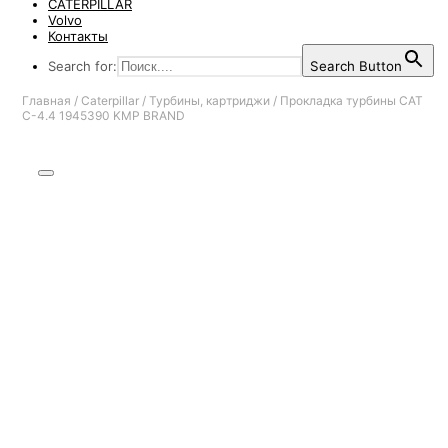
CATERPILLAR
Volvo
Контакты
Search for:
Search Button
Главная
/
Caterpillar
/
Турбины, картриджи
/
Прокладка турбины CAT
C-4.4 1945390 KMP BRAND